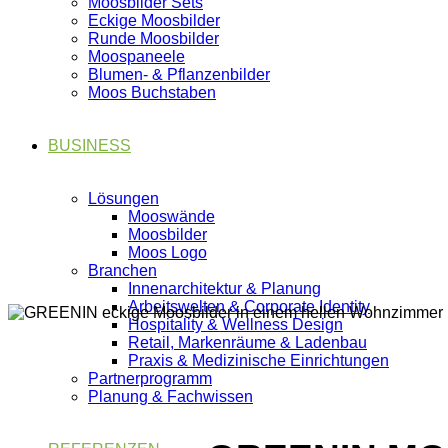
Moosbilder Sets
Eckige Moosbilder
Runde Moosbilder
Moospaneele
Blumen- & Pflanzenbilder
Moos Buchstaben
BUSINESS
Lösungen
Mooswände
Moosbilder
Moos Logo
Branchen
Innenarchitektur & Planung
Arbeitswelten & Corporate Identity
Hospitality & Wellness Design
Retail, Markenräume & Ladenbau
Praxis & Medizinische Einrichtungen
Partnerprogramm
Planung & Fachwissen