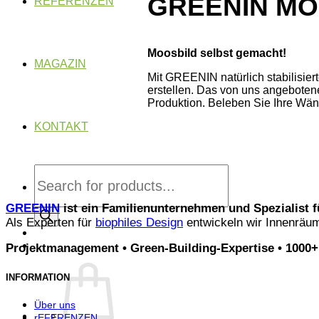
GREENIN MO
REFERENZEN
Moosbild selbst gemacht!
MAGAZIN
Mit GREENIN natürlich stabilisie
erstellen. Das von uns angebotene
Produktion. Beleben Sie Ihre Wän
KONTAKT
Products
search
GREENIN
ist ein Familienunternehmen und Spezialist 
Als Experten für
biophiles Design
entwickeln wir Innenräu
Projektmanagement • Green-Building-Expertise • 1000+ 
INFORMATION
Über uns
rEFERENZEN