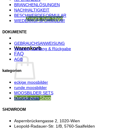
BRANCHENLÖSUNGEN
NACHHALTIGKEIT
BESCHWERDEFORMULAR
Zurück zum Shop
WIEDERRUFSFORMULAR
DOKUMENTE
GEBRAUCHSANWEISUNG
Warenkorb
Versand, Zahlung & Rückgabe
FAQ
AGB
kategorien
eckige moosbilder
runde moosbilder
MOOSBILDER SETS
Zurück zum Shop
moospaneele
SHOWROOM
Aspernbrückengasse 2, 1020-Wien
Leopold-Radauer-Str. 1/B, 5760-Saalfelden