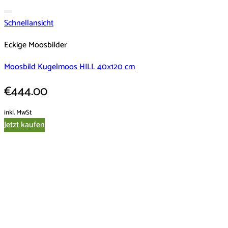
Schnellansicht
Eckige Moosbilder
Moosbild Kugelmoos HILL 40×120 cm
€
444.00
inkl. MwSt
Jetzt kaufen
Dieses
Produkt
weist
mehrere
Varianten
auf.
Die