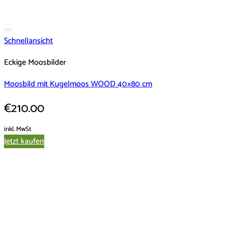
Schnellansicht
Eckige Moosbilder
Moosbild mit Kugelmoos WOOD 40×80 cm
€
210.00
inkl. MwSt
Jetzt kaufen
Dieses
Produkt
weist
mehrere
Varianten
auf.