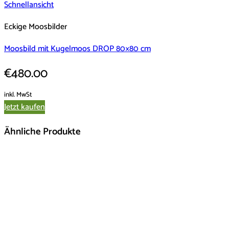
Schnellansicht
Eckige Moosbilder
Moosbild mit Kugelmoos DROP 80×80 cm
€
480.00
inkl. MwSt
Jetzt kaufen
Dieses
Ähnliche Produkte
Produkt
weist
mehrere
Varianten
auf.
Die
Optionen