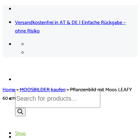
Zum
Inhalt
Versandkostenfrei in AT & DE | Einfache Rückgabe –
springen
ohne Risiko
Home
»
MOOSBILDER kaufen
»
Pflanzenbild mit Moos LEAFY
Products
60 cm
search
Shop