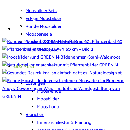
Moosbilder Sets
Eckige Moosbilder
Runde Moosbilder
Moospaneele
Blumen- & Pflanzenbilder
Moos Buchstaben
BUSINESS
Lösungen
Mooswände
Moosbilder
Moos Logo
Branchen
Innenarchitektur & Planung