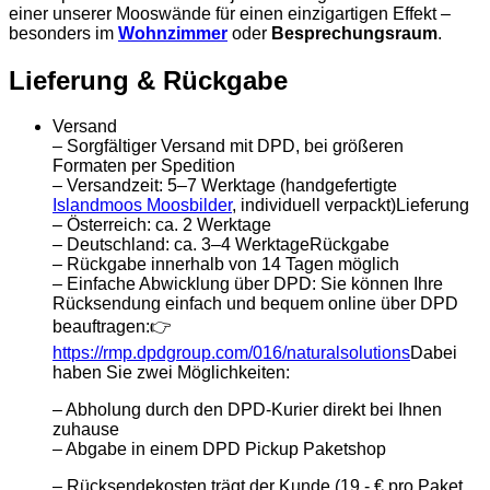
einer unserer Mooswände für einen einzigartigen Effekt –
besonders im
Wohnzimmer
oder
Besprechungsraum
.
Lieferung & Rückgabe
Versand
– Sorgfältiger Versand mit DPD, bei größeren
Formaten per Spedition
– Versandzeit: 5–7 Werktage (handgefertigte
Islandmoos Moosbilder
, individuell verpackt)Lieferung
– Österreich: ca. 2 Werktage
– Deutschland: ca. 3–4 WerktageRückgabe
– Rückgabe innerhalb von 14 Tagen möglich
– Einfache Abwicklung über DPD: Sie können Ihre
Rücksendung einfach und bequem online über DPD
beauftragen:👉
https://rmp.dpdgroup.com/016/naturalsolutions
Dabei
haben Sie zwei Möglichkeiten:
– Abholung durch den DPD-Kurier direkt bei Ihnen
zuhause
– Abgabe in einem DPD Pickup Paketshop
– Rücksendekosten trägt der Kunde (19,- € pro Paket