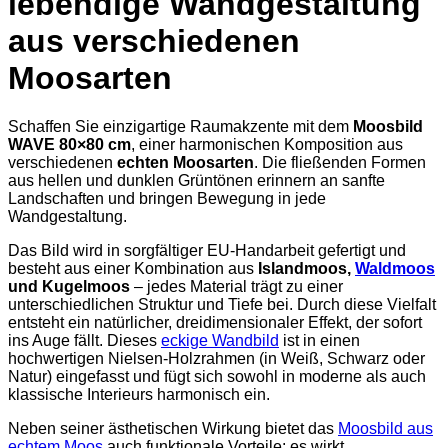
lebendige Wandgestaltung
aus verschiedenen
Moosarten
Schaffen Sie einzigartige Raumakzente mit dem
Moosbild
WAVE 80×80 cm
, einer harmonischen Komposition aus
verschiedenen
echten Moosarten
. Die fließenden Formen
aus hellen und dunklen Grüntönen erinnern an sanfte
Landschaften und bringen Bewegung in jede
Wandgestaltung.
Das Bild wird in sorgfältiger EU-Handarbeit gefertigt und
besteht aus einer Kombination aus
Islandmoos,
Waldmoos
und Kugelmoos
– jedes Material trägt zu einer
unterschiedlichen Struktur und Tiefe bei. Durch diese Vielfalt
entsteht ein natürlicher, dreidimensionaler Effekt, der sofort
ins Auge fällt. Dieses
eckige Wandbild
ist in einen
hochwertigen Nielsen-Holzrahmen (in Weiß, Schwarz oder
Natur) eingefasst und fügt sich sowohl in moderne als auch
klassische Interieurs harmonisch ein.
Neben seiner ästhetischen Wirkung bietet das
Moosbild aus
echtem Moos
auch funktionale Vorteile: es wirkt