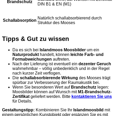
Brandschutz
DIN B1 & EN (M1)
Natürlich schallabsorbierend durch
Schallabsorption
Struktur des Mooses
Tipps & Gut zu wissen
Da es sich bei
Islandmoos Moosbilder
um ein
Naturprodukt
handelt, können
leichte Farb- und
Formabweichungen
auftreten.
Nach der Lieferung ist eventuell ein
dezenter Geruch
wahrnehmbar – völlig unbedenklich und in der Regel
nach kurzer Zeit verflogen.
Die
schallabsorbierende Wirkung
des Mooses trägt
spürbar zur Verbesserung der Raumakustik bei.
Wenn Sie besonderen Wert auf
Brandschutz
legen:
Moosbilder können auf Wunsch mit
M1-Brandschutz-
Zertifikat
geliefert werden. Bitte
kontaktieren Sie uns
für Details.
Gestaltungstipp:
Kombinieren Sie Ihr
Islandmoosbild
mit
einem persönlichen Kunstobjekt oder ergänzen Sie es mit