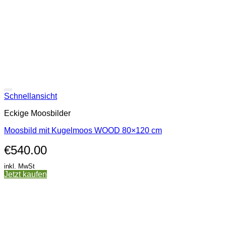
Schnellansicht
Eckige Moosbilder
Moosbild mit Kugelmoos WOOD 80×120 cm
€
540.00
inkl. MwSt
Jetzt kaufen
Dieses
Produkt
weist
mehrere
Varianten