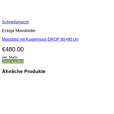
Schnellansicht
Eckige Moosbilder
Moosbild mit Kugelmoos DROP 80×80 cm
€
480.00
inkl. MwSt
Jetzt kaufen
Dieses
Produkt
Ähnliche Produkte
weist
mehrere
Varianten
auf.
Die
Optionen
können
auf
der