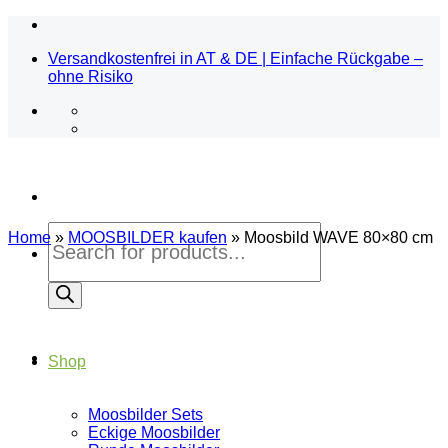
Zum
Inhalt
Versandkostenfrei in AT & DE | Einfache Rückgabe –
springen
ohne Risiko
Products
Home
»
MOOSBILDER kaufen
»
Moosbild WAVE 80×80 cm
search
Shop
Moosbilder Sets
Eckige Moosbilder